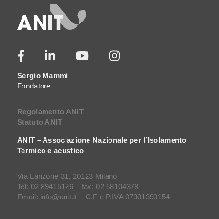
Sergio Mammi
Fondatore
Regolamento ANIT
Statuto ANIT
ANIT – Associazione Nazionale per l’Isolamento
Termico e acustico
Via Lanzone 31, 20123 Milano
Tel: 02 89415126 – fax: 02 58104378
Email: info@anit.it – C.F e P.IVA 07301390154