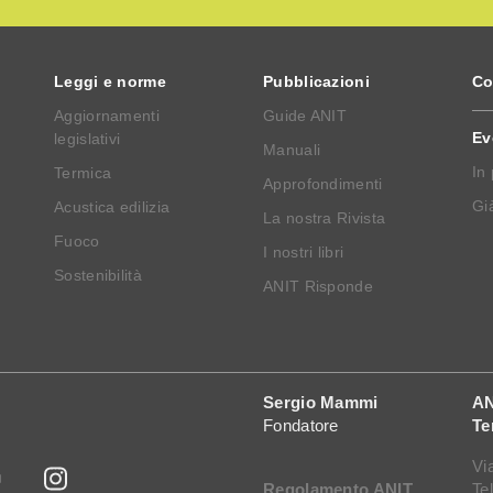
Leggi e norme
Pubblicazioni
Co
Aggiornamenti
Guide ANIT
Ev
legislativi
Manuali
In
Termica
Approfondimenti
Già
Acustica edilizia
La nostra Rivista
Fuoco
I nostri libri
Sostenibilità
ANIT Risponde
Sergio Mammi
AN
Fondatore
Te
Vi
Regolamento ANIT
Te