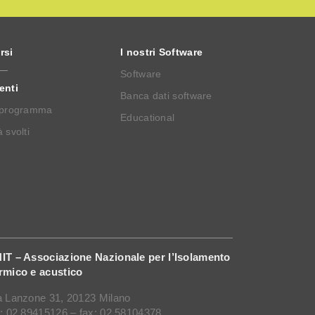
rsi
I nostri Software
Software
enti
Banca dati software
 programma
Educational
 svolti
IT – Associazione Nazionale per l’Isolamento
rmico e acustico
a Lanzone 31, 20123 Milano
l: 02 89415126 – fax: 02 58104378