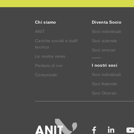
Chi siamo
Diventa Socio
ANIT
Soci individuali
Cariche sociali e staff
Soci aziende
tecnico
Soci onorari
Le nostre news
I nostri soci
Parlano di noi
Soci individuali
Comunicati
Soci Aziende
Soci Onorari