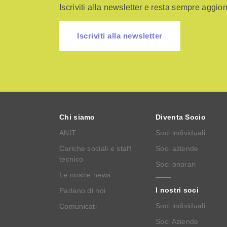
Iscriviti alla newsletter e resta sempre aggiorn
Iscriviti alla newsletter
Chi siamo
Diventa Socio
ANIT
Soci individuali
Cariche sociali e staff
Soci aziende
tecnico
Soci onorari
Le nostre news
I nostri soci
Parlano di noi
Soci individuali
Comunicati
Soci Aziende