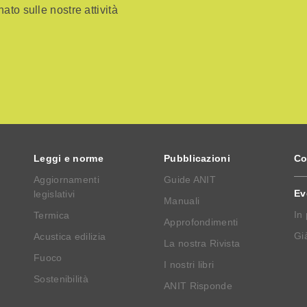
ato sulle nostre attività
Leggi e norme
Pubblicazioni
Co
Aggiornamenti
Guide ANIT
Ev
legislativi
Manuali
In
Termica
Approfondimenti
Già
Acustica edilizia
La nostra Rivista
Fuoco
I nostri libri
Sostenibilità
ANIT Risponde