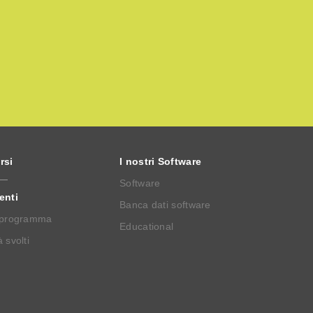
rsi
I nostri Software
Software
enti
Banca dati software
 programma
Educational
 svolti