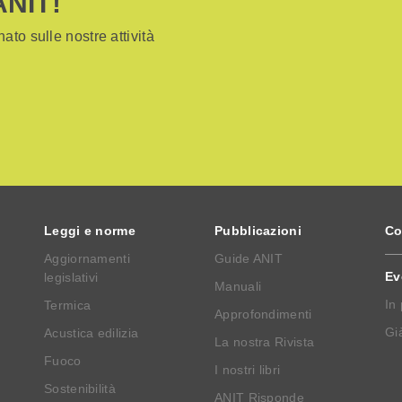
ANIT!
ato sulle nostre attività
Leggi e norme
Pubblicazioni
Co
Aggiornamenti
Guide ANIT
Ev
legislativi
Manuali
In
Termica
Approfondimenti
Già
Acustica edilizia
La nostra Rivista
Fuoco
I nostri libri
Sostenibilità
ANIT Risponde