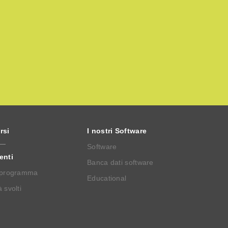
rsi
I nostri Software
Software
enti
Banca dati software
 programma
Educational
 svolti