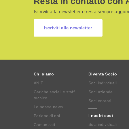
Resta in contatto con 
Iscriviti alla newsletter e resta sempre aggiorn
Iscriviti alla newsletter
Chi siamo
Diventa Socio
ANIT
Soci individuali
Cariche sociali e staff
Soci aziende
tecnico
Soci onorari
Le nostre news
I nostri soci
Parlano di noi
Soci individuali
Comunicati