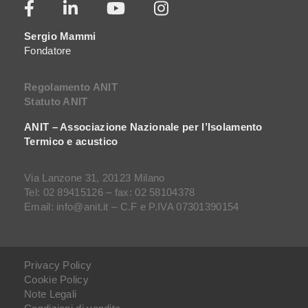
Sergio Mammi
Fondatore
Regolamento ANIT
Statuto ANIT
ANIT – Associazione Nazionale per l’Isolamento
Termico e acustico
Via Lanzone 31, 20123 Milano
Tel: 02 89415126 – fax: 02 58104378
Email: info@anit.it – C.F e P.IVA 07301390154
Privacy Policy
Cookie Policy
Note Legali