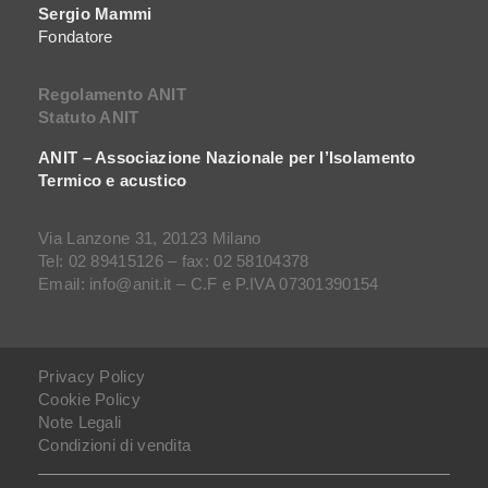
Sergio Mammi
Fondatore
Regolamento ANIT
Statuto ANIT
ANIT – Associazione Nazionale per l’Isolamento
Termico e acustico
Via Lanzone 31, 20123 Milano
Tel: 02 89415126 – fax: 02 58104378
Email: info@anit.it – C.F e P.IVA 07301390154
Privacy Policy
Cookie Policy
Note Legali
Condizioni di vendita