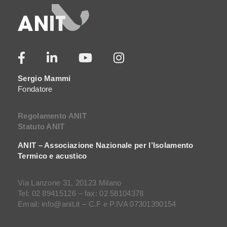
Sergio Mammi
Fondatore
Regolamento ANIT
Statuto ANIT
ANIT – Associazione Nazionale per l’Isolamento
Termico e acustico
Via Lanzone 31, 20123 Milano
Tel: 02 89415126 – fax: 02 58104378
Email: info@anit.it – C.F e P.IVA 07301390154