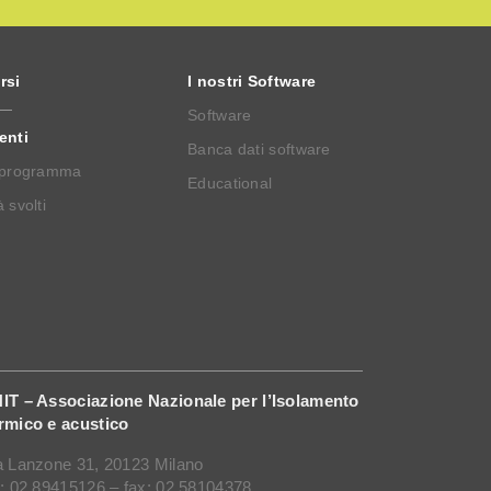
rsi
I nostri Software
Software
enti
Banca dati software
 programma
Educational
 svolti
IT – Associazione Nazionale per l’Isolamento
rmico e acustico
a Lanzone 31, 20123 Milano
l: 02 89415126 – fax: 02 58104378