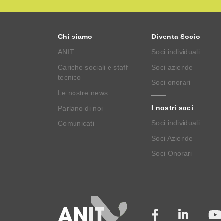
Chi siamo
Diventa Socio
ANIT
Soci individuali
Cariche sociali e staff
Soci aziende
tecnico
Soci onorari
Le nostre news
I nostri soci
Parlano di noi
Soci individuali
Comunicati
Soci Aziende
Soci Onorari