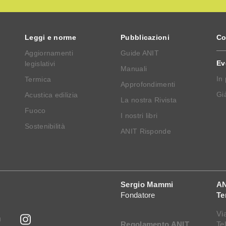
Leggi e norme
Pubblicazioni
Co
Aggiornamenti
Guide ANIT
Ev
legislativi
Manuali
In
Termica
Approfondimenti
Già
Acustica edilizia
La nostra Rivista
Fuoco
I nostri libri
Sostenibilità
ANIT Risponde
Sergio Mammi
AN
Fondatore
Te
Vi
Regolamento ANIT
Te