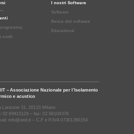
rsi
I nostri Software
Software
enti
Banca dati software
 programma
Educational
 svolti
IT – Associazione Nazionale per l’Isolamento
rmico e acustico
a Lanzone 31, 20123 Milano
l: 02 89415126 – fax: 02 58104378
ail: info@anit.it – C.F e P.IVA 07301390154