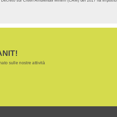
 Decreto sui Criteri Ambientali Minimi (CAM) del 2017 ha imposto, pe
ANIT!
ato sulle nostre attività