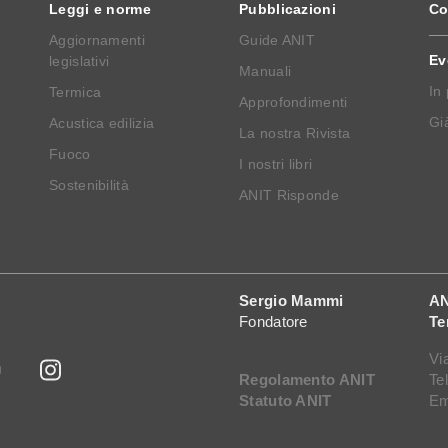
Leggi e norme
Pubblicazioni
Co
Aggiornamenti
Guide ANIT
Ev
legislativi
Manuali
In
Termica
Approfondimenti
Già
Acustica edilizia
La nostra Rivista
Fuoco
I nostri libri
Sostenibilità
ANIT Risponde
Sergio Mammi
AN
Fondatore
Te
Vi
Regolamento ANIT
Te
Statuto ANIT
Em