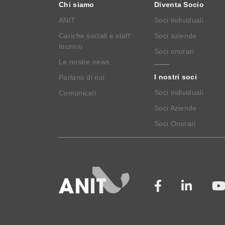
Chi siamo
Diventa Socio
ANIT
Soci individuali
Cariche sociali e staff
Soci aziende
tecnico
Soci onorari
Le nostre news
I nostri soci
Parlano di noi
Soci individuali
Comunicati
Soci Aziende
Soci Onorari