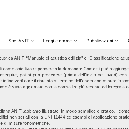
Soci ANIT
Leggi e norme
Pubblicazioni
custica ANIT: “
Manuale di acustica edilizia” e “Classificazione acust
sti come obiettivo rispondere alla domanda: Come si può raggiunge
conseguire, poi si può procedere (prima dell’inizio dei lavori) con
u
r infine v
erificare il risultato al termine dell’opera con misure fono
me è stata aggiornata con la normativa più recente ed integrata con
Collana ANIT),abbiamo illustrato, in modo semplice e pratico, i cont
ifici non seriali con la UNI 11444 ed esempi di applicazione prati
ase di misure fonometriche.