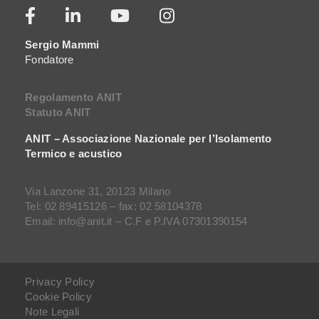
Sergio Mammi
Fondatore
Regolamento ANIT
Statuto ANIT
ANIT – Associazione Nazionale per l’Isolamento
Termico e acustico
Via Lanzone 31, 20123 Milano
Tel: 02 89415126 – fax: 02 58104378
Email: info@anit.it – C.F e P.IVA 07301390154
Privacy Policy
Cookie Policy
Note Legali