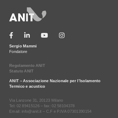
Sergio Mammi
Fondatore
Regolamento ANIT
Statuto ANIT
ANIT – Associazione Nazionale per l’Isolamento
Termico e acustico
Via Lanzone 31, 20123 Milano
Tel: 02 89415126 – fax: 02 58104378
Email: info@anit.it – C.F e P.IVA 07301390154