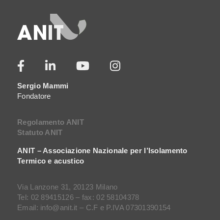
Sergio Mammi
Fondatore
Regolamento ANIT
Statuto ANIT
ANIT – Associazione Nazionale per l’Isolamento
Termico e acustico
Via Lanzone 31, 20123 Milano
Tel: 02 89415126 – fax: 02 58104378
Email: info@anit.it – C.F e P.IVA 07301390154