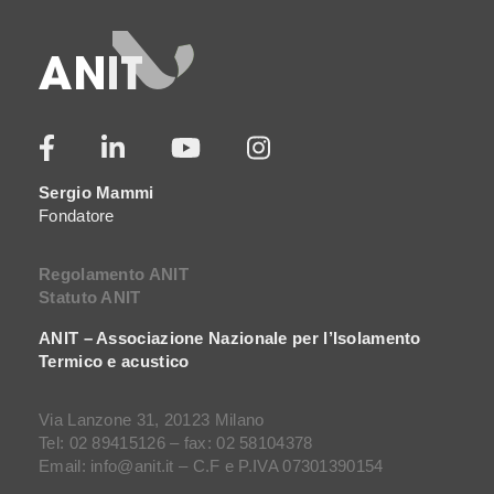
Sergio Mammi
Fondatore
Regolamento ANIT
Statuto ANIT
ANIT – Associazione Nazionale per l’Isolamento
Termico e acustico
Via Lanzone 31, 20123 Milano
Tel: 02 89415126 – fax: 02 58104378
Email: info@anit.it – C.F e P.IVA 07301390154