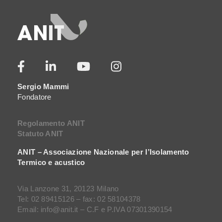
Sergio Mammi
Fondatore
Regolamento ANIT
Statuto ANIT
ANIT – Associazione Nazionale per l’Isolamento
Termico e acustico
Via Lanzone 31, 20123 Milano
Tel: 02 89415126 – fax: 02 58104378
Email: info@anit.it – C.F e P.IVA 07301390154