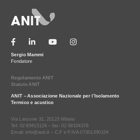
Sergio Mammi
Fondatore
Regolamento ANIT
Statuto ANIT
ANIT – Associazione Nazionale per l’Isolamento
Termico e acustico
Via Lanzone 31, 20123 Milano
Tel: 02 89415126 – fax: 02 58104378
Email: info@anit.it – C.F e P.IVA 07301390154