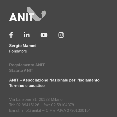
Sergio Mammi
Fondatore
Regolamento ANIT
Statuto ANIT
ANIT – Associazione Nazionale per l’Isolamento
Termico e acustico
Via Lanzone 31, 20123 Milano
Tel: 02 89415126 – fax: 02 58104378
Email: info@anit.it – C.F e P.IVA 07301390154