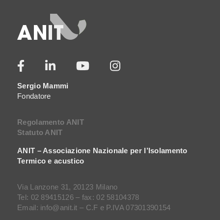
Sergio Mammi
Fondatore
Regolamento ANIT
Statuto ANIT
ANIT – Associazione Nazionale per l’Isolamento
Termico e acustico
Via Lanzone 31, 20123 Milano
Tel: 02 89415126 – fax: 02 58104378
Email: info@anit.it – C.F e P.IVA 07301390154