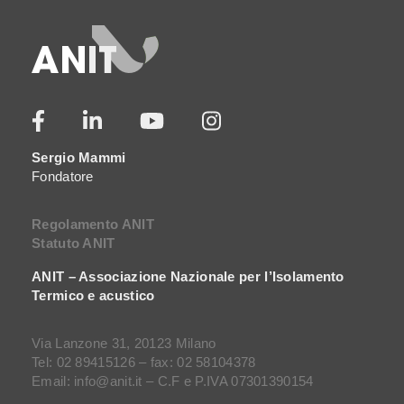
Sergio Mammi
Fondatore
Regolamento ANIT
Statuto ANIT
ANIT – Associazione Nazionale per l’Isolamento
Termico e acustico
Via Lanzone 31, 20123 Milano
Tel: 02 89415126 – fax: 02 58104378
Email: info@anit.it – C.F e P.IVA 07301390154