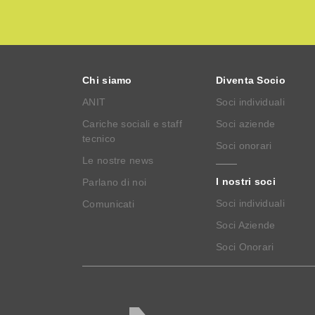
Chi siamo
Diventa Socio
ANIT
Soci individuali
Cariche sociali e staff
Soci aziende
tecnico
Soci onorari
Le nostre news
I nostri soci
Parlano di noi
Soci individuali
Comunicati
Soci Aziende
Soci Onorari