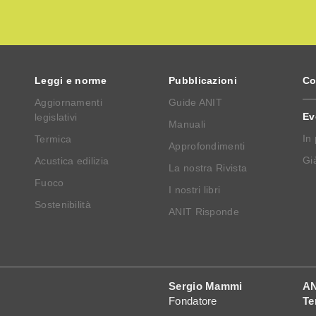
Leggi e norme
Pubblicazioni
Co
Aggiornamenti
Guide ANIT
Ev
legislativi
Manuali
In
Termica
Approfondimenti
Già
Acustica edilizia
La nostra Rivista
Fuoco
I nostri libri
Sostenibilità
ANIT Risponde
Sergio Mammi
AN
Fondatore
Te