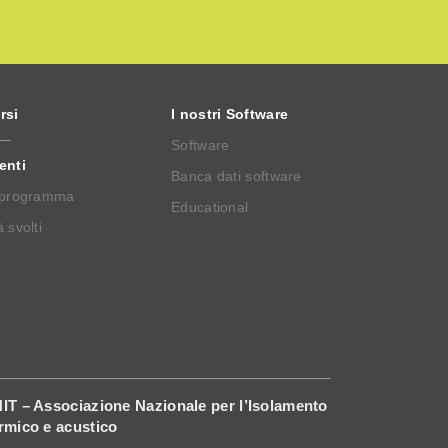
rsi
I nostri Software
Software
enti
Banca dati software
 programma
Educational
 svolti
IT – Associazione Nazionale per l’Isolamento
rmico e acustico