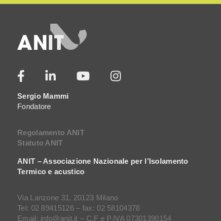
Sergio Mammi
Fondatore
Regolamento ANIT
Statuto ANIT
ANIT – Associazione Nazionale per l’Isolamento
Termico e acustico
Via Lanzone 31, 20123 Milano
Tel: 02 89415126 – fax: 02 58104378
Email: info@anit.it – C.F e P.IVA 07301390154