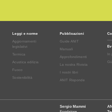
Leggi e norme
Pubblicazioni
Co
Aggiornamenti
Guide ANIT
Ev
legislativi
Manuali
In
Termica
Approfondimenti
Già
Acustica edilizia
La nostra Rivista
Fuoco
I nostri libri
Sostenibilità
ANIT Risponde
Sergio Mammi
AN
Fondatore
Te