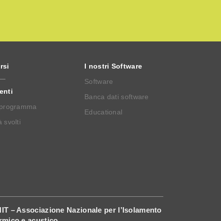
rsi
I nostri Software
Software
enti
Banca dati software
 programma
Educational
 svolti
IT – Associazione Nazionale per l’Isolamento
rmico e acustico