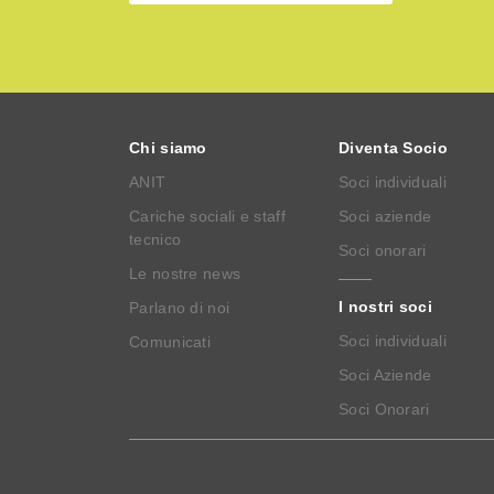
Chi siamo
Diventa Socio
ANIT
Soci individuali
Cariche sociali e staff
Soci aziende
tecnico
Soci onorari
Le nostre news
I nostri soci
Parlano di noi
Soci individuali
Comunicati
Soci Aziende
Soci Onorari