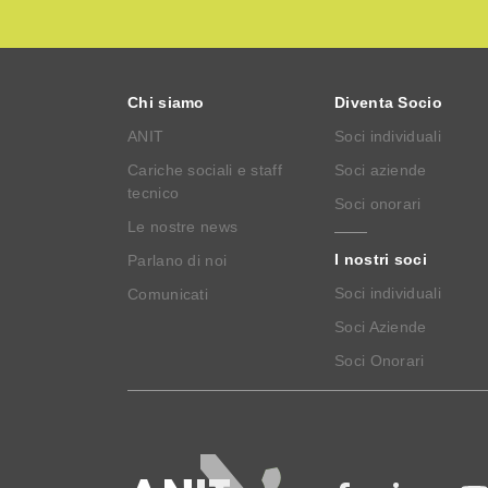
Chi siamo
Diventa Socio
ANIT
Soci individuali
Cariche sociali e staff
Soci aziende
tecnico
Soci onorari
Le nostre news
I nostri soci
Parlano di noi
Soci individuali
Comunicati
Soci Aziende
Soci Onorari