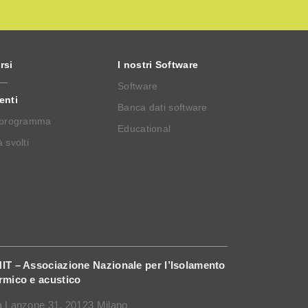
rsi
I nostri Software
Software
enti
Banca dati software
 programma
Educational
 svolti
IT – Associazione Nazionale per l’Isolamento
rmico e acustico
a Lanzone 31, 20123 Milano