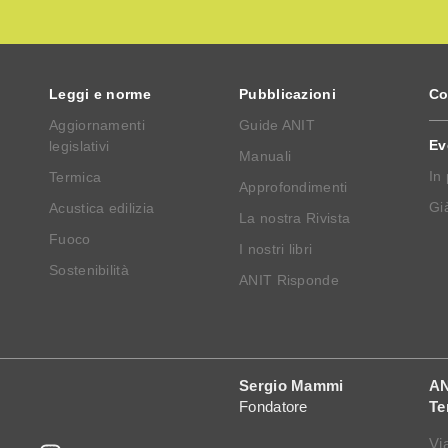
Leggi e norme
Pubblicazioni
Co
Aggiornamenti
Guide ANIT
Ev
legislativi
Manuali
In
Termica
Approfondimenti
Già
Acustica edilizia
La nostra Rivista
Fuoco
I nostri libri
Sostenibilità
ANIT Risponde
Sergio Mammi
AN
Fondatore
Te
Vi