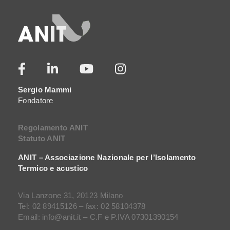
Sergio Mammi
Fondatore
Regolamento ANIT
Statuto ANIT
ANIT – Associazione Nazionale per l’Isolamento
Termico e acustico
Via Lanzone 31, 20123 Milano
Tel: 02 89415126 – fax: 02 58104378
Email: info@anit.it – C.F e P.IVA 07301390154