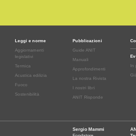
Leggi e norme
Pubblicazioni
Co
Aggiornamenti
Guide ANIT
Ev
legislativi
Manuali
In
Termica
Approfondimenti
Già
Acustica edilizia
La nostra Rivista
Fuoco
I nostri libri
Sostenibilità
ANIT Risponde
Sergio Mammi
AN
Fondatore
Te