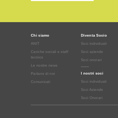
Chi siamo
Diventa Socio
ANIT
Soci individuali
Cariche sociali e staff
Soci aziende
tecnico
Soci onorari
Le nostre news
I nostri soci
Parlano di noi
Soci individuali
Comunicati
Soci Aziende
Soci Onorari