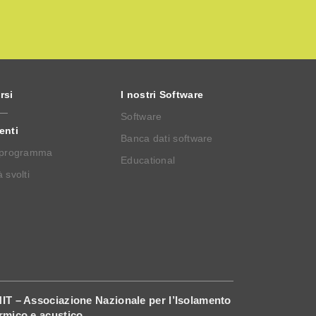
rsi
I nostri Software
Software
enti
Banca dati software
 programma
Educational
 svolti
IT – Associazione Nazionale per l’Isolamento
rmico e acustico