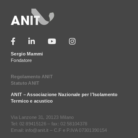
Sergio Mammi
Fondatore
Regolamento ANIT
Statuto ANIT
ANIT – Associazione Nazionale per l’Isolamento
Termico e acustico
Via Lanzone 31, 20123 Milano
Tel: 02 89415126 – fax: 02 58104378
Email: info@anit.it – C.F e P.IVA 07301390154