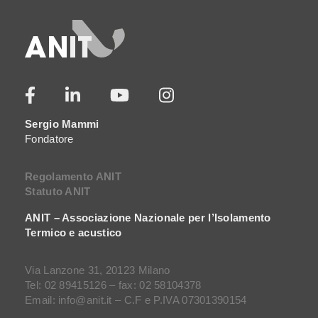
Sergio Mammi
Fondatore
Regolamento ANIT
Statuto ANIT
ANIT – Associazione Nazionale per l’Isolamento
Termico e acustico
Via Lanzone 31, 20123 Milano
Tel: 02 89415126 – fax: 02 58104378
Email: info@anit.it – C.F e P.IVA 07301390154