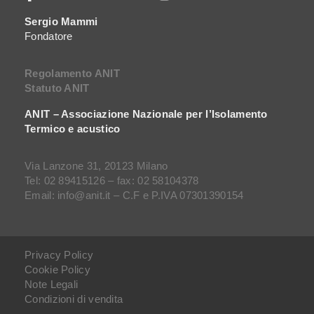
Sergio Mammi
Fondatore
Regolamento ANIT
Statuto ANIT
ANIT – Associazione Nazionale per l’Isolamento
Termico e acustico
Via Lanzone 31, 20123 Milano
Tel: 02 89415126 – fax: 02 58104378
Email: info@anit.it – C.F e P.IVA 07301390154
Privacy Policy
Cookie Policy
Note Legali
Condizioni di vendita