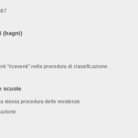
367
i (bagni)
 “riceventi” nella procedura di classificazione
e scuole
la stessa procedura delle residenze
cazione