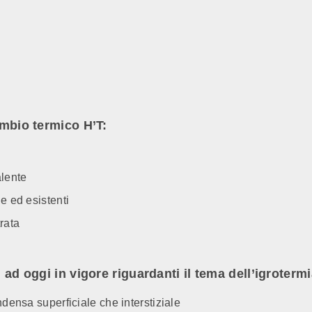
ambio termico H’T:
alente
e ed esistenti
rata
i ad oggi in vigore riguardanti il tema dell’igroterm
ndensa superficiale che interstiziale