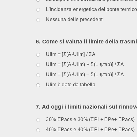
L’incidenza energetica del ponte termico
Nessuna delle precedenti
6. Come si valuta il limite della tras
Ulim = [Ʃ(A·Ulim] / ƩA
Ulim = [Ʃ(A·Ulim) + Ʃ(L·ψtab)] / ƩA
Ulim = [Ʃ(A·Ulim) – Ʃ(L·ψtab)] / ƩA
Ulim è dato da tabella
7. Ad oggi i limiti nazionali sul rinno
30% EPacs e 30% (EPi + EPe+ EPacs)
40% EPacs e 40% (EPi + EPe+ EPacs)