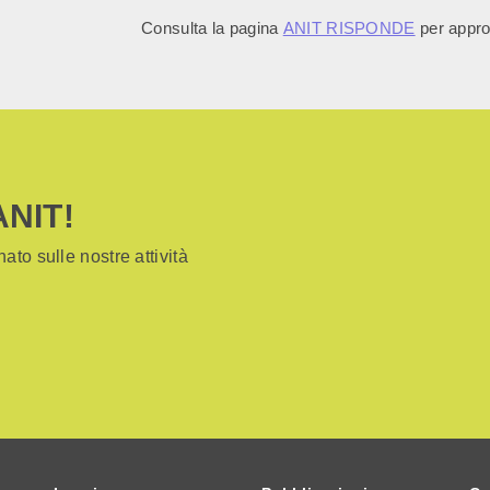
Consulta la pagina
ANIT RISPONDE
per approf
ANIT!
ato sulle nostre attività