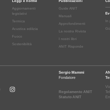
Leggi e norme
Pubblicazioni
Co
Aggiornamenti
Guide ANIT
Ev
legislativi
Manuali
In
Termica
Approfondimenti
Già
Acustica edilizia
La nostra Rivista
Fuoco
I nostri libri
Sostenibilità
ANIT Risponde
Sergio Mammi
AN
Fondatore
Te
Vi
Regolamento ANIT
Te
Statuto ANIT
Em