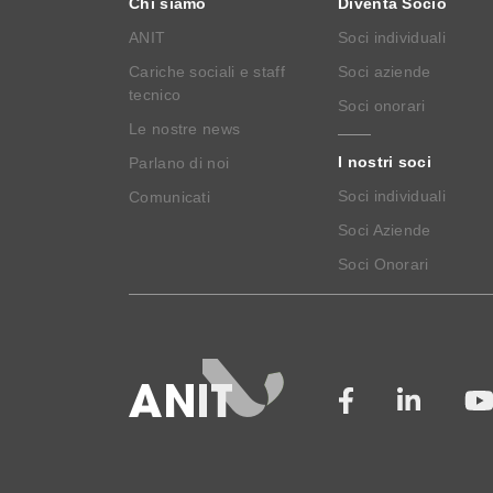
Chi siamo
Diventa Socio
ANIT
Soci individuali
Cariche sociali e staff
Soci aziende
tecnico
Soci onorari
Le nostre news
I nostri soci
Parlano di noi
Soci individuali
Comunicati
Soci Aziende
Soci Onorari