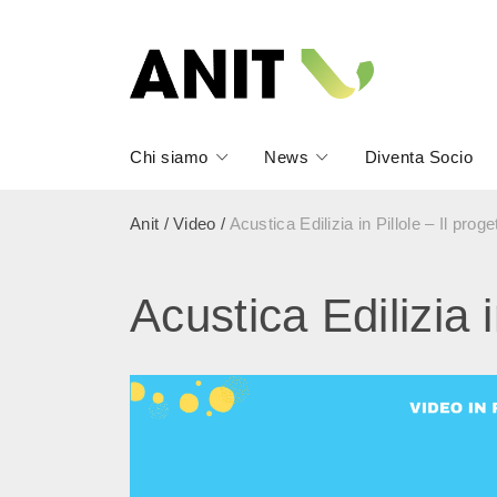
Chi siamo
News
Diventa Socio
Anit
/
Video
/
Acustica Edilizia in Pillole – Il prog
Acustica Edilizia i