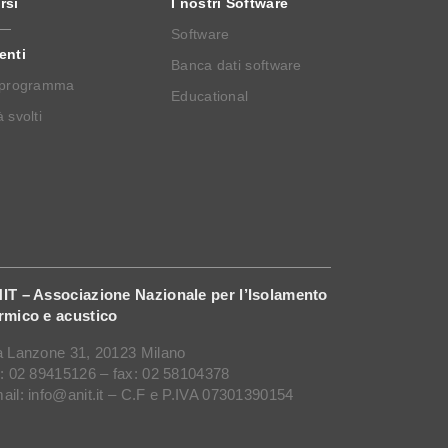
rsi
I nostri Software
Software
enti
Banca dati software
 programma
Educational
 svolti
IT – Associazione Nazionale per l’Isolamento
rmico e acustico
a Lanzone 31, 20123 Milano
l: 02 89415126 – fax: 02 58104378
ail: info@anit.it – C.F e P.IVA 07301390154