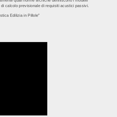
camente quali norme tecniche definiscono i modelli
i calcolo previsionale di requisiti acustici passivi.
tica Edilizia in Pillole”