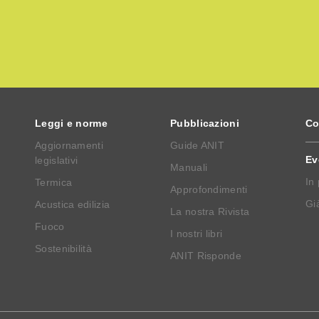
Leggi e norme
Pubblicazioni
Co
Aggiornamenti
Guide ANIT
Ev
legislativi
Manuali
In
Termica
Approfondimenti
Già
Acustica edilizia
La nostra Rivista
Fuoco
I nostri libri
Sostenibilità
ANIT Risponde