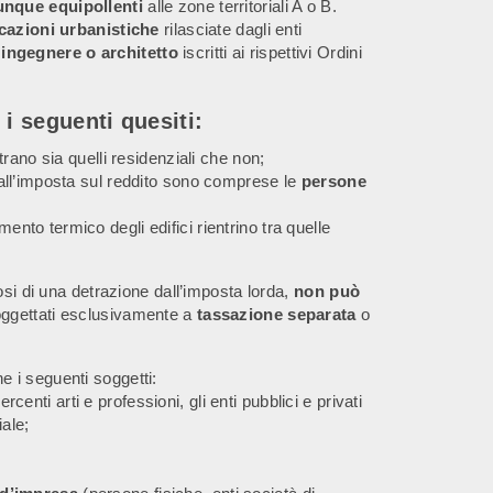
unque equipollenti
alle zone territoriali A o B.
icazioni urbanistiche
rilasciate dagli enti
 ingegnere o architetto
iscritti ai rispettivi Ordini
 i seguenti quesiti:
entrano sia quelli residenziali che non;
ti all’imposta sul reddito sono comprese le
persone
mento termico degli edifici rientrino tra quelle
osi di una detrazione dall’imposta lorda,
non può
oggettati esclusivamente a
tassazione separata
o
ne i seguenti soggetti:
rcenti arti e professioni, gli enti pubblici e privati
ale;
;