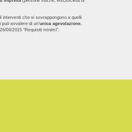
 d’impresa
(persone fisiche, enti,società di
i interventi che si sovrappongono a quelli
i può avvalere di un’
unica agevolazione
,
26/06/2015 “Requisiti minimi”.