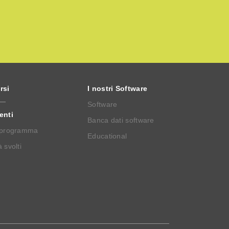
rsi
I nostri Software
Software
enti
Banca dati software
 programma
Educational
 svolti