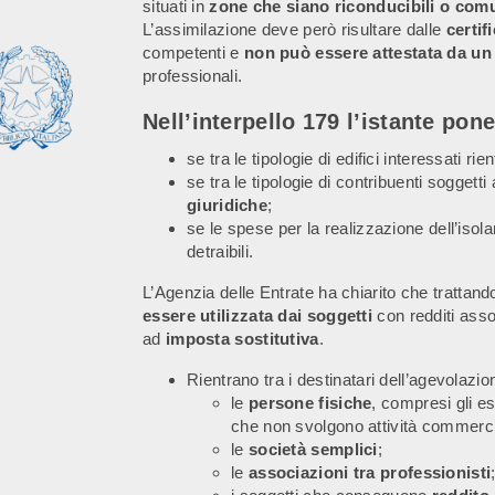
situati in
zone che siano riconducibili o com
L’assimilazione deve però risultare dalle
certif
competenti e
non può essere attestata da un
professionali.
Nell’interpello 179 l’istante pone
se tra le tipologie di edifici interessati ri
se tra le tipologie di contribuenti sogget
giuridiche
;
se le spese per la realizzazione dell’isola
detraibili.
L’Agenzia delle Entrate ha chiarito che trattand
essere utilizzata dai soggetti
con redditi ass
ad
imposta sostitutiva
.
Rientrano tra i destinatari dell’agevolazio
le
persone fisiche
, compresi gli ese
che non svolgono attività commerci
le
società semplici
;
le
associazioni tra professionisti