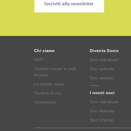
Iscriviti alla newsletter
Chi siamo
Diventa Socio
ANIT
Soci individuali
Cariche sociali e staff
Soci aziende
tecnico
Soci onorari
Le nostre news
I nostri soci
Parlano di noi
Soci individuali
Comunicati
Soci Aziende
Soci Onorari