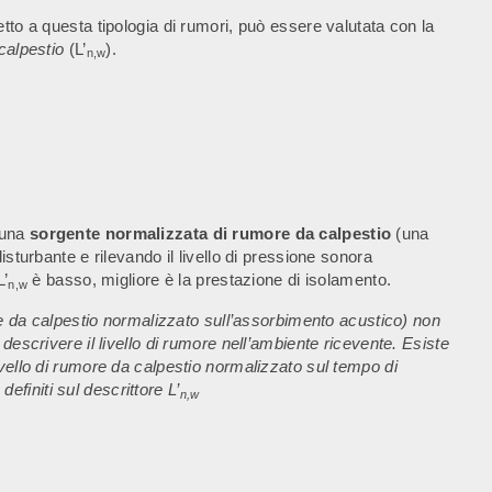
tto a questa tipologia di rumori, può essere valutata con la
 calpestio
(L’
).
n,w
 una
sorgente normalizzata di rumore da calpestio
(una
isturbante e rilevando il livello di pressione sonora
L’
è basso, migliore è la prestazione di isolamento.
n,w
ore da calpestio normalizzato sull’assorbimento acustico) non
descrivere il livello di rumore nell’ambiente ricevente. Esiste
ivello di rumore da calpestio normalizzato sul tempo di
 definiti sul descrittore L’
n,w