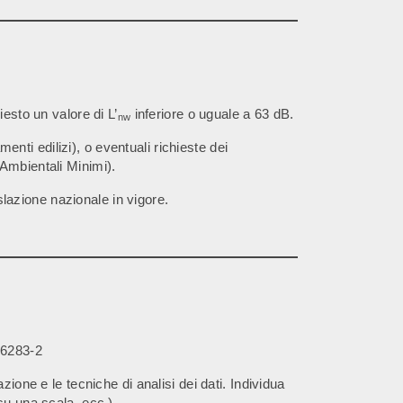
iesto un valore di L’
inferiore o uguale a 63 dB.
nw
menti edilizi), o eventuali richieste dei
 Ambientali Minimi).
islazione nazionale in vigore.
16283-2
ione e le tecniche di analisi dei dati. Individua
su una scala, ecc.)