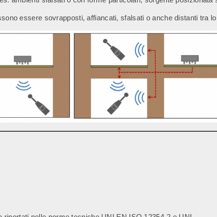
sono essere sovrapposti, affiancati, sfalsati o anche distanti tra lo
ono riportati nelle norme tecniche UNI EN ISO 12354-2 e UNI