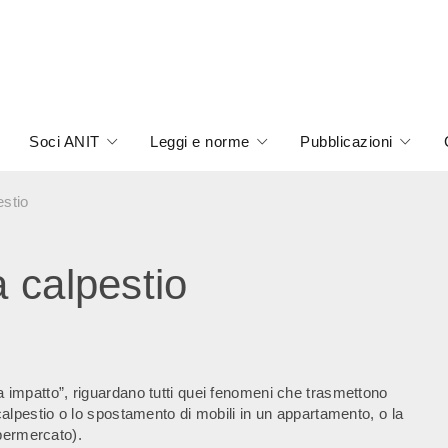
Soci ANIT
Leggi e norme
Pubblicazioni
estio
a calpestio
da impatto”, riguardano tutti quei fenomeni che trasmettono
l calpestio o lo spostamento di mobili in un appartamento, o la
permercato).