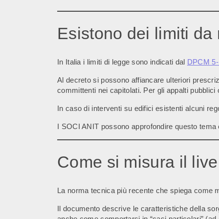
Esistono dei limiti da
In Italia i limiti di legge sono indicati dal
DPCM 5-
Al decreto si possono affiancare ulteriori prescrizi
committenti nei capitolati. Per gli appalti pubbli
In caso di interventi su edifici esistenti alcuni r
I SOCI ANIT possono approfondire questo tema
Come si misura il live
La norma tecnica più recente che spiega come mis
Il documento descrive le caratteristiche della sorg
anche come comportarsi in “casi particolari” (ad 