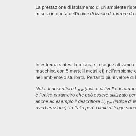
La prestazione di isolamento di un ambiente rispe
misura in opera dell’
indice di livello di rumore da
In estrema sintesi la misura si esegue attivando
macchina con 5 martelli metallici) nell’ambiente d
nell’ambiente disturbato. Pertanto più il valore di 
Nota: Il descrittore L’
(indice di livello di rum
n,w
è l’unico parametro che può essere utilizzato per 
anche ad esempio il descrittore L’
(indice di l
nT,w
riverberazione). In Italia però i limiti di legge sono