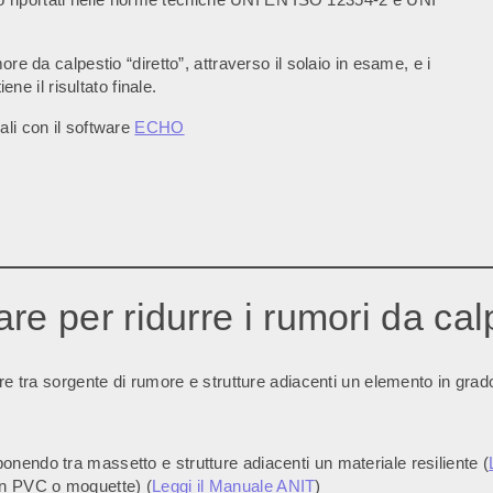
re da calpestio “diretto”, attraverso il solaio in esame, e i
ene il risultato finale.
ali con il software
ECHO
zare per ridurre i rumori da ca
re tra sorgente di rumore e strutture adiacenti un elemento in grado 
rponendo tra massetto e strutture adiacenti un materiale resiliente (
i in PVC o moquette) (
Leggi il Manuale ANIT
)