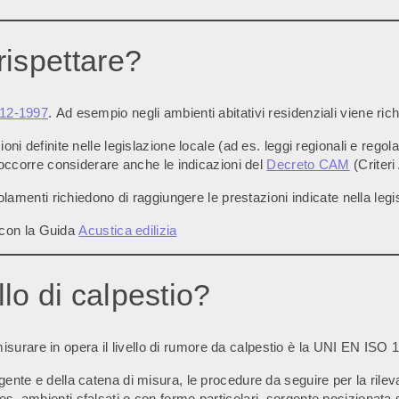
 rispettare?
12-1997
. Ad esempio negli ambienti abitativi residenziali viene rich
oni definite nelle legislazione locale (ad es. leggi regionali e regola
ci occorre considerare anche le indicazioni del
Decreto CAM
(Criteri
egolamenti richiedono di raggiungere le prestazioni indicate nella leg
 con la Guida
Acustica edilizia
llo di calpestio?
urare in opera il livello di rumore da calpestio è la UNI EN ISO 
ente e della catena di misura, le procedure da seguire per la rilevaz
es. ambienti sfalsati o con forme particolari, sorgente posizionata 