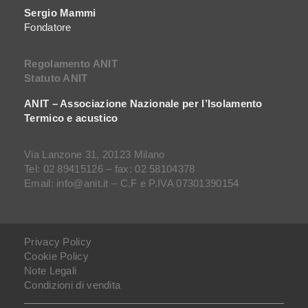
Sergio Mammi
Fondatore
Regolamento ANIT
Statuto ANIT
ANIT – Associazione Nazionale per l’Isolamento
Termico e acustico
Via Lanzone 31, 20123 Milano
Tel: 02 89415126 – fax: 02 58104378
Email: info@anit.it – C.F e P.IVA 07301390154
Privacy Policy
Cookie Policy
Note Legali
Condizioni di vendita