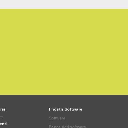
rsi
I nostri Software
Software
enti
Banca dati software