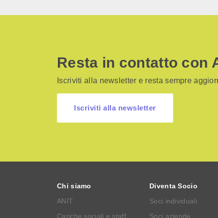
Resta in contatto con 
Iscriviti alla newsletter e resta sempre aggiorn
Iscriviti alla newsletter
Chi siamo
Diventa Socio
ANIT
Soci individuali
Cariche sociali e staff
Soci aziende