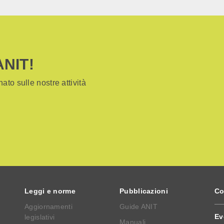
ANIT!
ato sulle nostre attività
Leggi e norme
Pubblicazioni
Co
Aggiornamenti
Guide ANIT
Ev
legislativi
Manuali