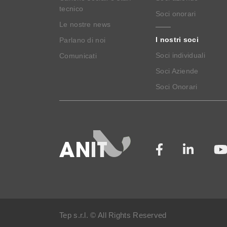
tecnico
Soci onorari
Le nostre news
I nostri soci
Parlano di noi
Soci individuali
Comunicati
Soci Aziende
Soci Onorari
Tep s.r.l. © All Rights Reserved