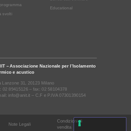
 programma
Educational
 svolti
IT – Associazione Nazionale per l’Isolamento
rmico e acustico
a Lanzone 31, 20123 Milano
l: 02 89415126 – fax: 02 58104378
ail: info@anit.it – C.F e P.IVA 07301390154
Condizioni di
Note Legali
vendita