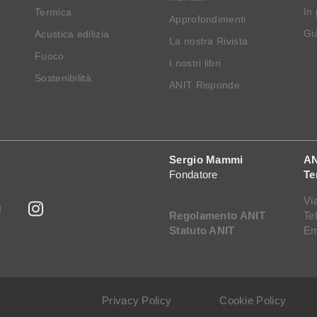
In
Termica
Approfondimenti
Già
Acustica edilizia
La nostra Rivista
Fuoco
I nostri libri
Sostenibilità
ANIT Risponde
Sergio Mammi
AN
Fondatore
Te
Vi
Regolamento ANIT
Te
Statuto ANIT
Em
Privacy Policy
Cookie Policy