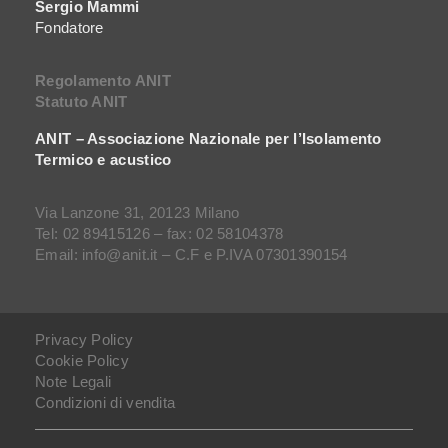
Sergio Mammi
Fondatore
Regolamento ANIT
Statuto ANIT
ANIT – Associazione Nazionale per l’Isolamento
Termico e acustico
Via Lanzone 31, 20123 Milano
Tel: 02 89415126 – fax: 02 58104378
Email: info@anit.it – C.F e P.IVA 07301390154
Privacy Policy
Cookie Policy
Note Legali
Condizioni di vendita