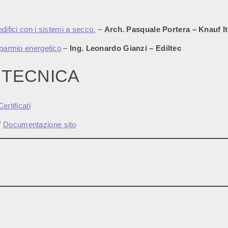
difici con i sistemi a secco.
–
Arch. Pasquale Portera – Knauf
I
sparmio energetico
–
Ing. Leonardo Gianzi – Ediltec
 TECNICA
Certificati
/
Documentazione sito