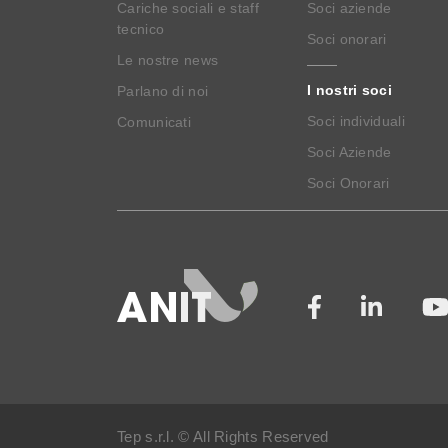
Cariche sociali e staff
Soci aziende
tecnico
Soci onorari
Le nostre news
I nostri soci
Parlano di noi
Soci individuali
Comunicati
Soci Aziende
Soci Onorari
Tep s.r.l. © All Rights Reserved