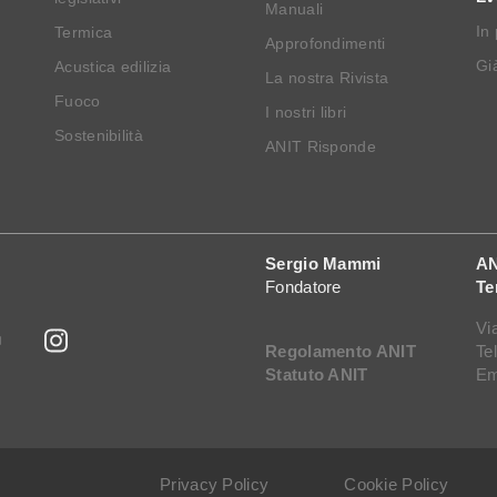
Manuali
In
Termica
Approfondimenti
Già
Acustica edilizia
La nostra Rivista
Fuoco
I nostri libri
Sostenibilità
ANIT Risponde
Sergio Mammi
AN
Fondatore
Te
Vi
Regolamento ANIT
Te
Statuto ANIT
Em
Privacy Policy
Cookie Policy