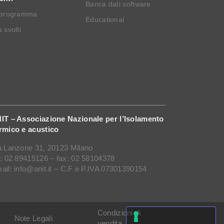
Banca dati software
 programma
Educational
 svolti
IT – Associazione Nazionale per l’Isolamento
rmico e acustico
a Lanzone 31, 20123 Milano
l: 02 89415126 – fax: 02 58104378
ail: info@anit.it – C.F e P.IVA 07301390154
Condizioni di
Note Legali
vendita