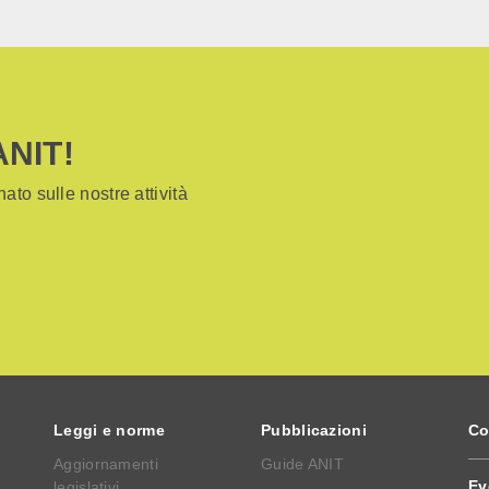
ANIT!
ato sulle nostre attività
Leggi e norme
Pubblicazioni
Co
Aggiornamenti
Guide ANIT
Ev
legislativi