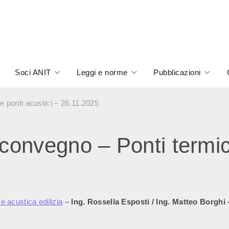
Soci ANIT
Leggi e norme
Pubblicazioni
 ponti acustici – 26.11.2025
nvegno – Ponti termici 
 e acustica edilizia
–
Ing. Rossella Esposti / Ing. Matteo Borghi