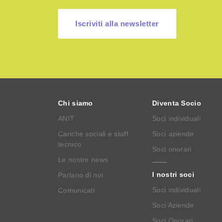
Iscriviti alla newsletter
Chi siamo
Diventa Socio
ANIT
Soci individuali
Cariche sociali e staff
Soci aziende
tecnico
Soci onorari
Le nostre news
I nostri soci
Parlano di noi
Soci individuali
Comunicati
Soci Aziende
Soci Onorari