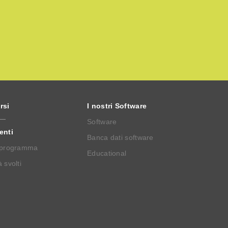
rsi
I nostri Software
Software
enti
Banca dati software
 programma
Educational
 svolti