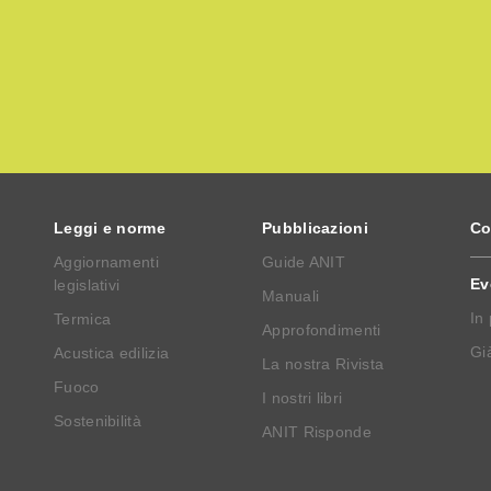
Leggi e norme
Pubblicazioni
Co
Aggiornamenti
Guide ANIT
Ev
legislativi
Manuali
In
Termica
Approfondimenti
Già
Acustica edilizia
La nostra Rivista
Fuoco
I nostri libri
Sostenibilità
ANIT Risponde