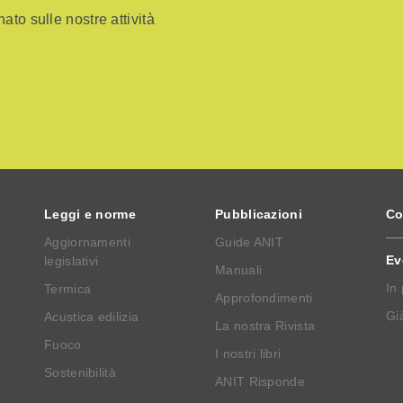
ato sulle nostre attività
Leggi e norme
Pubblicazioni
Co
Aggiornamenti
Guide ANIT
Ev
legislativi
Manuali
In
Termica
Approfondimenti
Già
Acustica edilizia
La nostra Rivista
Fuoco
I nostri libri
Sostenibilità
ANIT Risponde