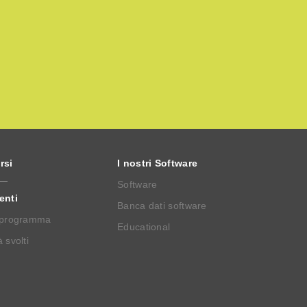
rsi
I nostri Software
Software
enti
Banca dati software
 programma
Educational
 svolti