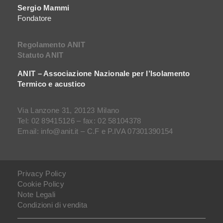
Sergio Mammi
Fondatore
Regolamento ANIT
Statuto ANIT
ANIT – Associazione Nazionale per l’Isolamento
Termico e acustico
Via Lanzone 31, 20123 Milano
Tel: 02 89415126 – fax: 02 58104378
Email: info@anit.it – C.F e P.IVA 07301390154
Privacy Policy
Cookie Policy
Note Legali
Condizioni di vendita