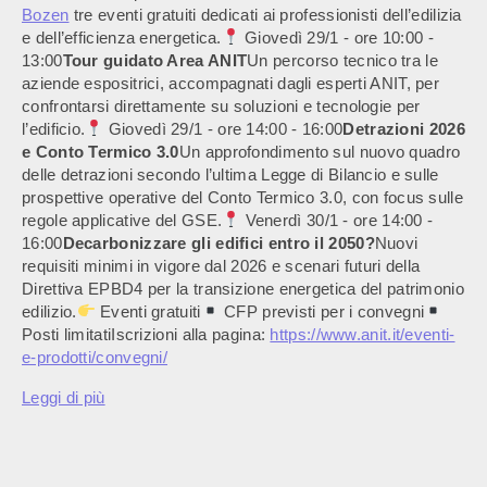
Bozen
tre eventi gratuiti dedicati ai professionisti dell’edilizia
e dell’efficienza energetica.
Giovedì 29/1 - ore 10:00 -
13:00
Tour guidato Area ANIT
Un percorso tecnico tra le
aziende espositrici, accompagnati dagli esperti ANIT, per
confrontarsi direttamente su soluzioni e tecnologie per
l’edificio.
Giovedì 29/1 - ore 14:00 - 16:00
Detrazioni 2026
e Conto Termico 3.0
Un approfondimento sul nuovo quadro
delle detrazioni secondo l’ultima Legge di Bilancio e sulle
prospettive operative del Conto Termico 3.0, con focus sulle
regole applicative del GSE.
Venerdì 30/1 - ore 14:00 -
16:00
Decarbonizzare gli edifici entro il 2050?
Nuovi
requisiti minimi in vigore dal 2026 e scenari futuri della
Direttiva EPBD4 per la transizione energetica del patrimonio
edilizio.
Eventi gratuiti
CFP previsti per i convegni
Posti limitatiIscrizioni alla pagina:
https://www.anit.it/eventi-
e-prodotti/convegni/
Leggi di più