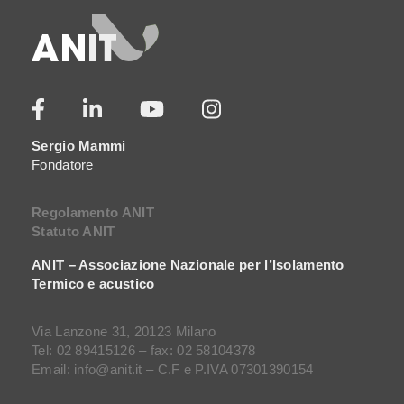
Sergio Mammi
Fondatore
Regolamento ANIT
Statuto ANIT
ANIT – Associazione Nazionale per l’Isolamento
Termico e acustico
Via Lanzone 31, 20123 Milano
Tel: 02 89415126 – fax: 02 58104378
Email: info@anit.it – C.F e P.IVA 07301390154