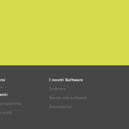
rsi
I nostri Software
Software
enti
Banca dati software
 programma
Educational
 svolti