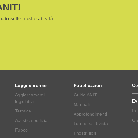
ANIT!
ato sulle nostre attività
Leggi e norme
Pubblicazioni
Co
Aggiornamenti
Guide ANIT
Ev
legislativi
Manuali
In
Termica
Approfondimenti
Già
Acustica edilizia
La nostra Rivista
Fuoco
I nostri libri