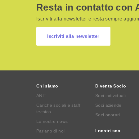
Resta in contatto con 
Iscriviti alla newsletter e resta sempre aggiorn
Iscriviti alla newsletter
Chi siamo
Diventa Socio
ANIT
Soci individuali
Cariche sociali e staff
Soci aziende
tecnico
Soci onorari
Le nostre news
I nostri soci
Parlano di noi