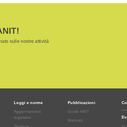
ANIT!
ato sulle nostre attività
Leggi e norme
Pubblicazioni
Co
Aggiornamenti
Guide ANIT
Ev
legislativi
Manuali
In
Termica