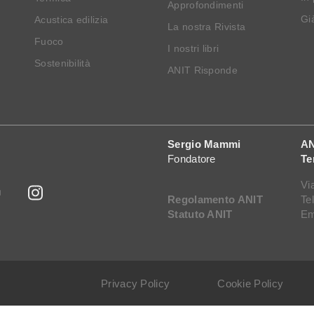
Approfondimenti
Già
Acustica edilizia
La nostra Rivista
Fuoco
I nostri libri
Sostenibilità
ANIT Risponde
Sergio Mammi
AN
Fondatore
Te
Vi
Regolamento ANIT
Te
Statuto ANIT
Em
Privacy Policy
Cookie Policy