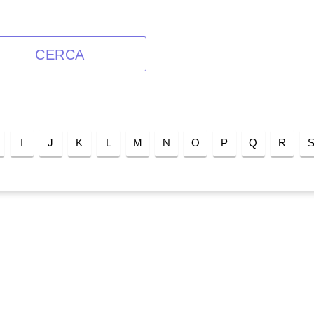
CERCA
I
J
K
L
M
N
O
P
Q
R