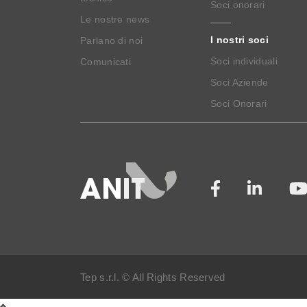
Soci onorari
Le nostre news
I nostri soci
Parlano di noi
Soci individuali
Comunicati
Soci Aziende
Soci Onorari
Tep s.r.l. © All Rights Reserved