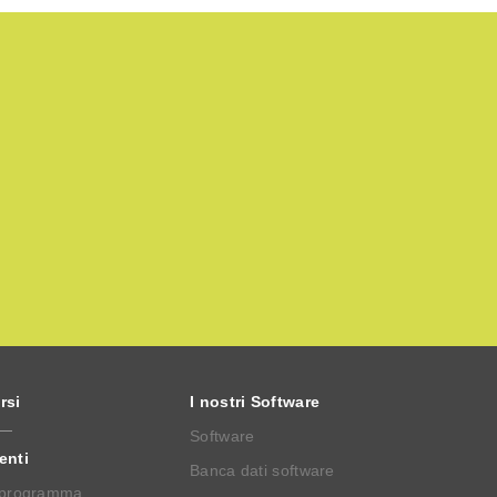
rsi
I nostri Software
Software
enti
Banca dati software
 programma