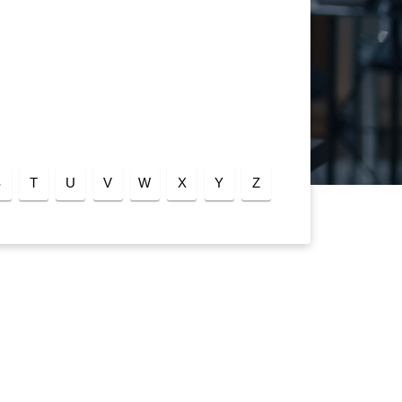
S
T
U
V
W
X
Y
Z