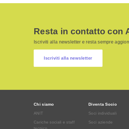
Resta in contatto con 
Iscriviti alla newsletter e resta sempre aggiorn
Iscriviti alla newsletter
Chi siamo
Diventa Socio
ANIT
Soci individuali
Cariche sociali e staff
Soci aziende
tecnico