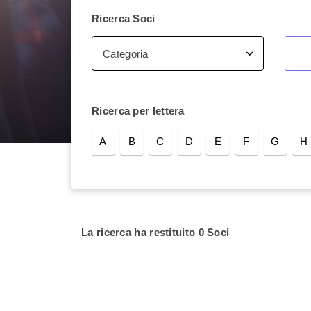
Ricerca Soci
Categoria
Ricerca per lettera
A
B
C
D
E
F
G
H
La ricerca ha restituito
0 Soci