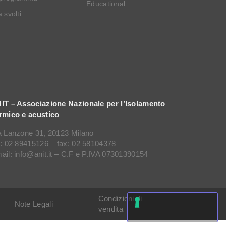
Educational
 svolti
IT – Associazione Nazionale per l’Isolamento
rmico e acustico
a Lanzone 31, 20123 Milano
l: 02 89415126 – fax: 02 58104378
ail: info@anit.it – C.F e P.IVA 07301390154
Condizioni di
Note Legali
vendita