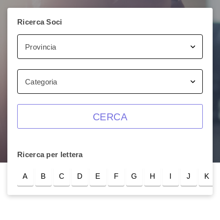
Ricerca Soci
Provincia
Categoria
CERCA
Ricerca per lettera
A
B
C
D
E
F
G
H
I
J
K