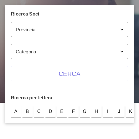
Ricerca Soci
Provincia
Categoria
CERCA
Ricerca per lettera
A
B
C
D
E
F
G
H
I
J
K