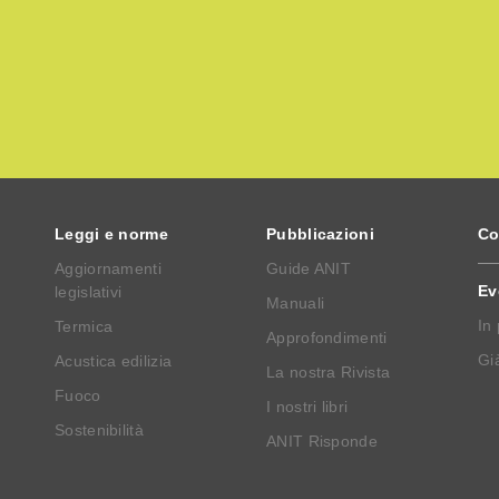
Leggi e norme
Pubblicazioni
Co
Aggiornamenti
Guide ANIT
Ev
legislativi
Manuali
In
Termica
Approfondimenti
Già
Acustica edilizia
La nostra Rivista
Fuoco
I nostri libri
Sostenibilità
ANIT Risponde