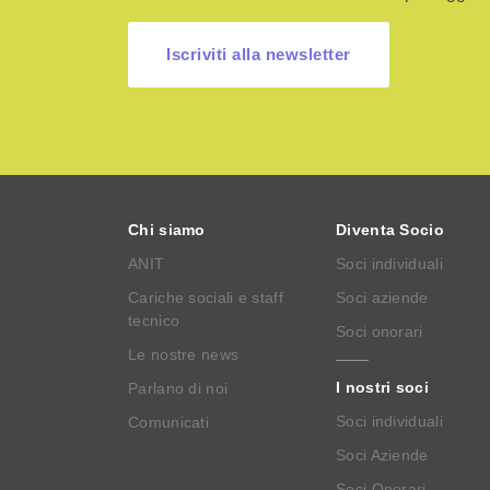
Iscriviti alla newsletter
Chi siamo
Diventa Socio
ANIT
Soci individuali
Cariche sociali e staff
Soci aziende
tecnico
Soci onorari
Le nostre news
I nostri soci
Parlano di noi
Soci individuali
Comunicati
Soci Aziende
Soci Onorari