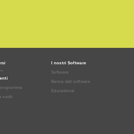
rsi
I nostri Software
Software
enti
Banca dati software
 programma
Educational
 svolti