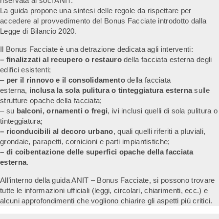
riservata ai soci ANIT.
La guida propone una sintesi delle regole da rispettare per
accedere al provvedimento del Bonus Facciate introdotto dalla
Legge di Bilancio 2020.
Il Bonus Facciate è una detrazione dedicata agli interventi:
– finalizzati al recupero o restauro
della facciata esterna degli
edifici esistenti;
–
per il rinnovo e il consolidamento
della facciata
esterna,
inclusa la sola
pulitura o tinteggiatura esterna
sulle
strutture opache della facciata;
– su
balconi, ornamenti o fregi
, ivi inclusi quelli di sola pulitura o
tinteggiatura;
– riconducibili al decoro urbano
, quali quelli riferiti a pluviali,
grondaie, parapetti, cornicioni e parti impiantistiche;
– di coibentazione delle superfici opache della facciata
esterna
.
All’interno della guida ANIT – Bonus Facciate, si possono trovare
tutte le informazioni ufficiali (leggi, circolari, chiarimenti, ecc.) e
alcuni approfondimenti che vogliono chiarire gli aspetti più critici.