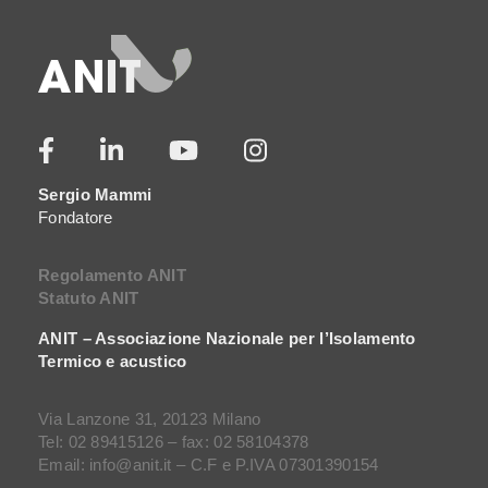
Sergio Mammi
Fondatore
Regolamento ANIT
Statuto ANIT
ANIT – Associazione Nazionale per l’Isolamento
Termico e acustico
Via Lanzone 31, 20123 Milano
Tel: 02 89415126 – fax: 02 58104378
Email: info@anit.it – C.F e P.IVA 07301390154