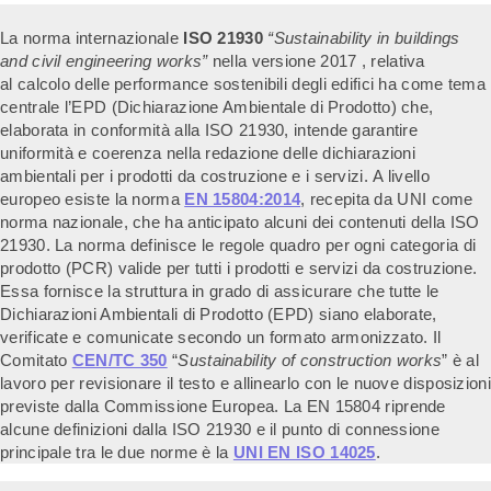
La norma internazionale
ISO 21930
“Sustainability in buildings
and civil engineering works”
nella versione 2017 , relativa
al calcolo delle performance sostenibili degli edifici ha come tema
centrale l’EPD (Dichiarazione Ambientale di Prodotto) che,
elaborata in conformità alla ISO 21930, intende garantire
uniformità e coerenza nella redazione delle dichiarazioni
ambientali per i prodotti da costruzione e i servizi.
A livello
europeo esiste la norma
EN 15804:2014
, recepita da UNI come
norma nazionale, che ha anticipato alcuni dei contenuti della ISO
21930. La norma definisce le regole quadro per ogni categoria di
prodotto (PCR) valide per tutti i prodotti e servizi da costruzione.
Essa fornisce la struttura in grado di assicurare che tutte le
Dichiarazioni Ambientali di Prodotto (EPD) siano elaborate,
verificate e comunicate secondo un formato armonizzato. Il
Comitato
CEN/TC 350
“
Sustainability of construction works
” è al
lavoro per revisionare il testo e allinearlo con le nuove disposizioni
previste dalla Commissione Europea. La EN 15804 riprende
alcune definizioni dalla ISO 21930 e il punto di connessione
principale tra le due norme è la
UNI EN ISO 14025
.