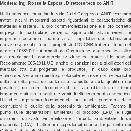
Modera: Ing. Rossella Esposti, Direttore tecnico ANIT
Nella sessione mattutina in sala 2 del Congresso ANIT, verranno
trattati alcuni importanti aspetti riguardanti le caratteristiche di
materiali e sistemi, la loro commercializzazione e il loro corretto
impiego. In particolare verranno approfonditi alcuni recenti e
importanti documenti normativi e legislativi che definiscono
nuove responsabilità per i progettisti. ITC-CNR tratterà il tema del
decreto 106/2017 sui prodotti da Costruzione, che specifica, oltre
alle regole per la commercializzazione dei materiali in base al
Regolamento 305/2011 UE, anche le sanzioni per tutti gli attori del
mercato (tra cui progettisti e produttori) in caso della loro
violazione. Verranno quindi approfondite le nuove norme tecniche
sulla corretta posa del sistema a cappotto e sulla qualifica dei
posatori , documenti fondamentali per la qualità di un sistema
largamente utilizzato negli interventi di efficientamento energetico.
Un altro argomento fondamentale nell’attuale panorama delle
costruzioni è quello della sostenibilità ambientale. Faremo il
punto sulle dichiarazioni ambientali di prodotto (EPD) e sugli
strumenti utilizzati per analizzare l’impatto ambientale di un
materiale (LCA). Tratteremo approfonditamente l’argomento dei
Criteri Ambientali Minimi, obbligatori per gli appalti sugli edifici