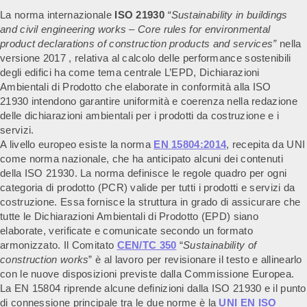
La norma internazionale
ISO 21930
“Sustainability in buildings
and civil engineering works – Core rules for environmental
product declarations of construction products and services”
nella
versione 2017 , relativa al
calcolo delle performance sostenibili
degli edifici ha come tema centrale L’EPD, Dichiarazioni
Ambientali di Prodotto che
elaborate in conformità alla ISO
21930 intendono garantire uniformità e coerenza nella redazione
delle dichiarazioni ambientali per i prodotti da costruzione e i
servizi.
A livello europeo esiste la norma
EN 15804:2014
, recepita da UNI
come norma nazionale, che ha anticipato alcuni dei contenuti
della ISO 21930. La norma definisce le regole quadro per ogni
categoria di prodotto (PCR) valide per tutti i prodotti e servizi da
costruzione. Essa fornisce la struttura in grado di assicurare che
tutte le Dichiarazioni Ambientali di Prodotto (EPD) siano
elaborate, verificate e comunicate secondo un formato
armonizzato. Il Comitato
CEN/TC 350
“
Sustainability of
construction works
” è al lavoro per revisionare il testo e allinearlo
con le nuove disposizioni previste dalla Commissione Europea.
La EN 15804 riprende alcune definizioni dalla ISO 21930 e il punto
di connessione principale tra le due norme è la
UNI EN ISO