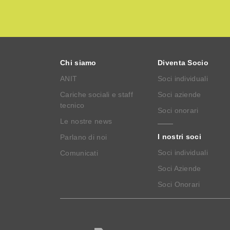
Chi siamo
Diventa Socio
ANIT
Soci individuali
Cariche sociali e staff
Soci aziende
tecnico
Soci onorari
Le nostre news
I nostri soci
Parlano di noi
Soci individuali
Comunicati
Soci Aziende
Soci Onorari