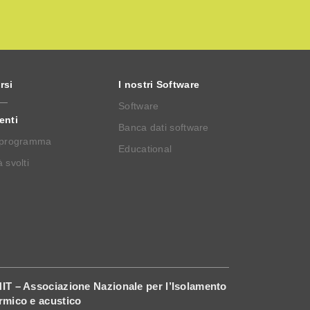
rsi
I nostri Software
Software
enti
Banca dati software
 programma
Educational
 svolti
IT – Associazione Nazionale per l’Isolamento
rmico e acustico