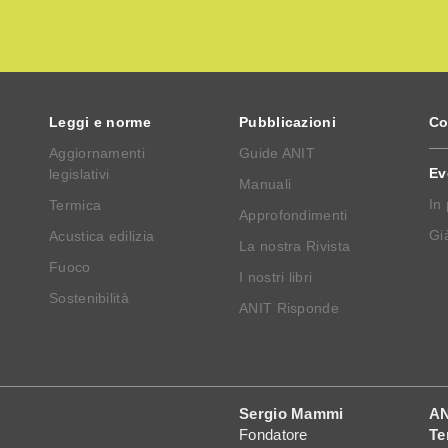
Leggi e norme
Pubblicazioni
Co
Aggiornamenti
Guide ANIT
Ev
legislativi
Manuali
In
Termica
Approfondimenti
Già
Acustica edilizia
La nostra Rivista
Fuoco
I nostri libri
Sostenibilità
ANIT Risponde
Sergio Mammi
AN
Fondatore
Te